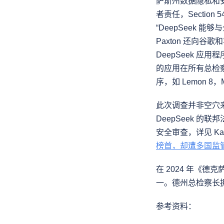
萨斯州数据隐私和安全法》（
者责任，Sectio
“DeepSeek 能
Paxton 还向谷歌和
DeepSeek 应用程
的应用在所有总检
序，如 Lemon 8，Mo
此次调查并非空穴来风
DeepSeek 的
安全审查，详见 K
榜首，却遭多国监
在 2024 年《
一。德州总检察长拥
参考资料：