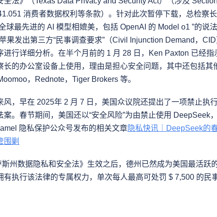
Texas Data Privacy and Security Act）（涉及 Sectio
n 541.051 消费者数据权利等条款）。针对此次暂停下载，总检察
够与全球最先进的 AI 模型相媲美，包括 OpenAI 的 Model o1 ”
苹果发出第三方“民事调查要求”（Civil Injunction Demand，C
序进行详细分析。在半个月前的 1 月 28 日，Ken Paxton 已经指示禁
察长的办公室设备上使用，理由是担心安全问题，其中还包括其
omoo，Rednote，Tiger Brokers 等。
，早在 2025年 2 月 7 日，美国众议院还提出了一项禁止执行
联邦法案。春节期间，美国还以“安全风险”为由禁止使用 DeepSee
aamel 隐私保护公众号发布的相关文章
隐私快讯｜DeepSeek
管围剿
德克萨斯州数据隐私和安全法》生效之后，德州已然成为美国最活跃
有执行该法律的专属权力，单次每人最高可处罚 $ 7,500 的民