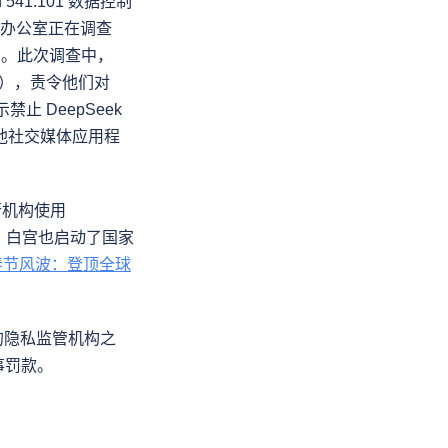
n 541.101 数据控制
长办公室正在调查 
的说法。此次调查中，
ID），责令他们对 
止 DeepSeek 
他社交媒体应用程
机构使用 
k， 白宫也启动了国家
的春节风波：登顶全球
的隐私监管机构之
事罚款。