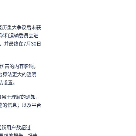
提出，在经历重大争议后未获
科学和运输委员会进
，并最终在7月30日
致伤害的内容影响，
台算法更大的透明
私设置。
且易于理解的通知，
施的信息；以及平台
活跃用户数超过
案要求的报告。报告