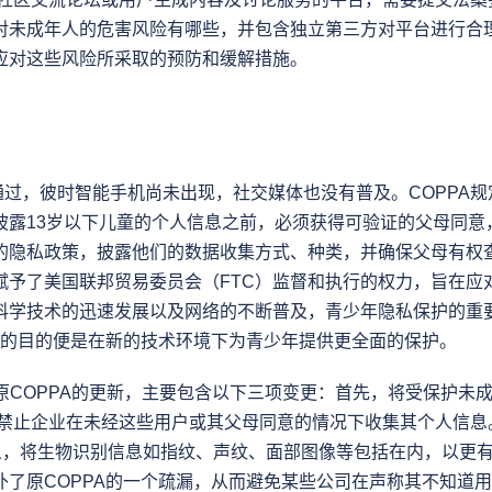
对未成年人的危害风险有哪些，并包含独立第三方对平台进行合
应对这些风险所采取的预防和缓解措施。
8年通过，彼时智能手机尚未出现，社交媒体也没有普及。COPPA
披露13岁以下儿童的个人信息之前，必须获得可验证的父母同意
的隐私政策，披露他们的数据收集方式、种类，并确保父母有权
赋予了美国联邦贸易委员会（FTC）监督和执行的权力，旨在应
科学技术的迅速发展以及网络的不断普及，青少年隐私保护的重
更新的目的便是在新的技术环境下为青少年提供更全面的保护。
作为对原COPPA的更新，主要包含以下三项变更：首先，将受保护
岁，禁止企业在未经这些用户或其父母同意的情况下收集其个人信
定义，将生物识别信息如指纹、声纹、面部图像等包括在内，以更
补了原COPPA的一个疏漏，从而避免某些公司在声称其不知道