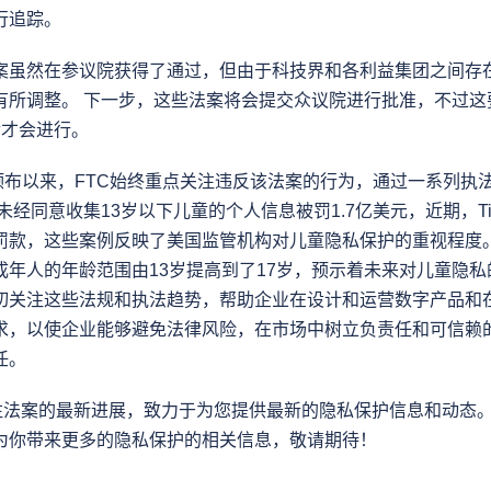
行追踪。
案虽然在参议院获得了通过，但由于科技界和各利益集团之间存
有所调整。 下一步，这些法案将会提交众议院进行批准，不过这
后才会进行。
PA颁布以来，FTC始终重点关注违反该法案的行为，通过一系列
歌未经同意收集13岁以下儿童的个人信息被罚1.7亿美元，近期，Ti
和罚款，这些案例反映了美国监管机构对儿童隐私保护的重视程度
成年人的年龄范围由13岁提高到了17岁，预示着未来对儿童隐
切关注这些法规和执法趋势，帮助企业在设计和运营数字产品和
求，以使企业能够避免法律风险，在市场中树立负责任和可信赖
任。
续关注法案的最新进展，致力于为您提供最新的隐私保护信息和动态
为你带来更多的隐私保护的相关信息，敬请期待！