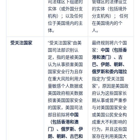
司法辖区下组建的
管辖区的法律设立
实体（或外国分支
的实体（包括境外
机构）；以及任何
分支机构）； 任何
位于美国境内的主
在美国境内的个
体。
人。
受关注国家
“受关注国家”由美
最终规则将六个国
国司法部识别认
家：
中国（包括香
定，指的是被美国
港和澳门）、古
认为从事损害美国
巴、伊朗、朝鲜、
国家安全行为且存
俄罗斯和委内瑞拉
在重大风险利用大
指定为“受关注国
量敏感个人数据或
家”，原因是美国政
美国政府相关数据
府认为这些国家长
损害美国国家安全
期从事或曾严重参
的国家，美国司法
与对美国国家安全
部目前拟将
中国
或美国公民安全构
（包括香港和澳
成重大不利影响的
门）、俄罗斯、伊
行为，并且这些国
朗、朝鲜、古巴和
家存在利用美国大