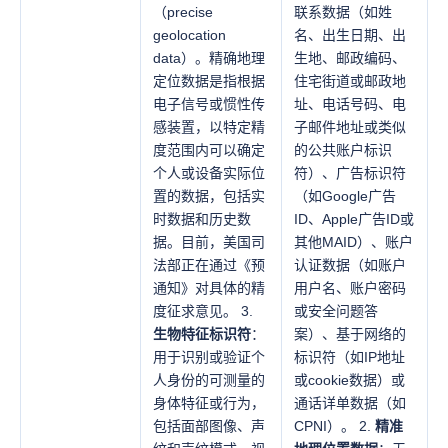
（precise
联系数据（如姓
geolocation
名、出生日期、出
data）。精确地理
生地、邮政编码、
定位数据是指根据
住宅街道或邮政地
电子信号或惯性传
址、电话号码、电
感装置，以特定精
子邮件地址或类似
度范围内可以确定
的公共账户标识
个人或设备实际位
符）、广告标识符
置的数据，包括实
（如Google广告
时数据和历史数
ID、Apple广告ID或
据。目前，美国司
其他MAID）、账户
法部正在通过《预
认证数据（如账户
通知》对具体的精
用户名、账户密码
度征求意见。 3.
或安全问题答
生物特征标识符
：
案）、基于网络的
用于识别或验证个
标识符（如IP地址
人身份的可测量的
或cookie数据）或
身体特征或行为，
通话详单数据（如
包括面部图像、声
CPNI）。 2.
精准