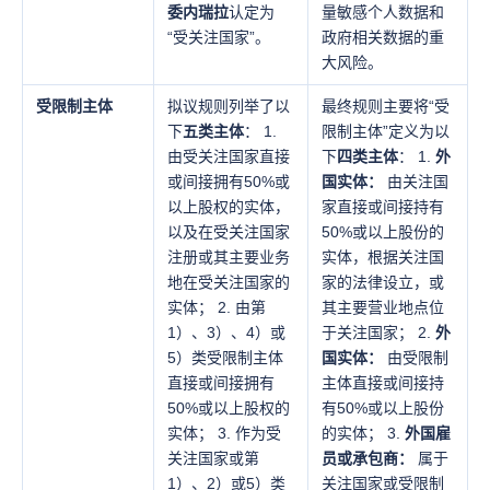
委内瑞拉
认定为
量敏感个人数据和
“受关注国家”。
政府相关数据的重
大风险。
受限制主体
拟议规则列举了以
最终规则主要将“受
下
五类主体
： 1.
限制主体”定义为以
由受关注国家直接
下
四类主体
： 1.
外
或间接拥有50%或
国实体：
由关注国
以上股权的实体，
家直接或间接持有
以及在受关注国家
50%或以上股份的
注册或其主要业务
实体，根据关注国
地在受关注国家的
家的法律设立，或
实体； 2. 由第
其主要营业地点位
1）、3）、4）或
于关注国家； 2.
外
5）类受限制主体
国实体：
由受限制
直接或间接拥有
主体直接或间接持
50%或以上股权的
有50%或以上股份
实体； 3. 作为受
的实体； 3.
外国雇
关注国家或第
员或承包商：
属于
1）、2）或5）类
关注国家或受限制