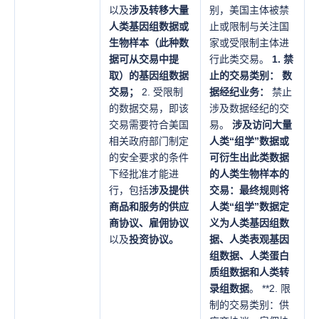
以及
涉及转移大量
别，美国主体被禁
人类基因组数据或
止或限制与关注国
生物样本（此种数
家或受限制主体进
据可从交易中提
行此类交易。
1. 禁
取）的基因组数据
止的交易类别： 数
交易；
2. 受限制
据经纪业务：
禁止
的数据交易，即该
涉及数据经纪的交
交易需要符合美国
易。
涉及访问大量
相关政府部门制定
人类“组学”数据或
的安全要求的条件
可衍生出此类数据
下经批准才能进
的人类生物样本的
行，包括
涉及提供
交易：
最终规则将
商品和服务的供应
人类“组学”数据定
商协议、雇佣协议
义为
人类基因组数
以及
投资协议。
据、人类表观基因
组数据、人类蛋白
质组数据和人类转
录组数据
。 **2. 限
制的交易类别：供