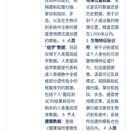
纹和声纹模式、视
地理位置数据
：无
网膜和虹膜扫描、
论是实时数据还是
掌纹和指纹、步
历史数据，用于识
态，以及在生物识
别个人或设备的物
别系统中注册的键
理位置，精度范围
盘使用模式或创建
在1,000米以内。
的模板。 4.
人类
3.
生物特征标识
“组学”数据
：目前
符
：用于识别或验
仅限于人类基因组
证个人身份的可测
学数据。人类基因
量物理特征或行
组学数据是代表构
为，包括面部图
成人类细胞中全部
像、语音印记及其
或部分遗传指令的
模式、视网膜和虹
核酸序列的数据，
膜扫描、掌纹和指
包括个人“基因测
纹、步态、键盘使
试”的结果和任何
用模式等，这些数
相关的人类基因测
据已被注册到生物
序数据。 5.
个人
识别系统中，系统
健康数据
：是指
所创建的模板也包
《健康保险便携性
括在内。 4.
人类