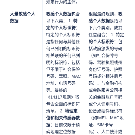
规定行为的主体。
大量敏感个人
敏感个人数据
包含
根据最终规则，
敏
数据
以下六类： 1.
特
感个人数据
是指以
定的个人标识符
：
下六个类别，或其
特定的个人标识符
任意组合： 1.
特定
是指任何与其他任
的个人标识符
：包
何已列明的标识符
括政府颁发的号码
相关联的任何已列
（如社会保障号
明的标识符，包括
码、驾驶执照或州
但不限于社会保险
身份证号码、护照
号码、驾照、MAC
号码或外籍注册号
地址、电话号码
码）、与金融机构
等。最终的
或金融服务公司相
《14117规则》将
关的金融账户号码
包含全面的标识符
或个人识别号码、
清单。 2.
地理定
设备或硬件标识符
位和相关传感器数
（如IMEI、MAC地
据
：目前仅限于精
址、SIM卡号
确地理定位数据
码）、人口统计或