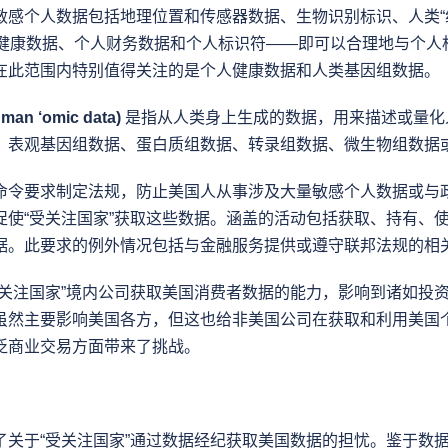
感个人数据包括地理位置和传感器数据、生物识别标识、人类“组学”数
a) 、个人健康数据、个人财务数据和个人标识符——即可以合理地与个
在此范围内特别值得关注的是个人健康数据和人类基因组数据。
n ‘omic data)
 是指从人类身上生成的数据，用来描述或量
、表观基因组数据、蛋白质组数据、转录组数据、微生物组数据
命令要求制定法规，防止美国人从事涉及大量敏感个人数据或与
促使“受关注国家”获取这些数据。涵盖的活动包括获取、持有、
据。此要求的例外情况包括与金融服务提供或遵守联邦法规的相
受关注国家”境内公司获取美国消费者数据的能力，影响到诸如投
虽然主要影响美国各方，但这也给非美国公司在获取和利用美国
泛商业交易方面带来了挑战。
了关于“受关注国家”通过数据经纪获取美国数据的担忧。鉴于数