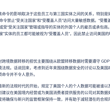
该命令的影响取决于这些员工与第三国实体之间的关系，特别是如
命令禁止“受关注国家”和“受覆盖人员”访问大量敏感数据。“受覆盖
制或受“受关注国家”管辖或指导的实体的外国个人的雇员或承包商
家”实体的员工都可能被视为“受覆盖人员”，因此禁止访问美国
对跨境数据转移的担忧主要围绕从欧盟转移数据时需要遵守 GDP
境法规。话说回来，考虑到近年来围绕数据安全的讨论以及美国
项命令并不令人意外。
着新的法规时代的开始，规定了美国个人的个人数据可能被谁以
烈建议在美国境内经营或为美国消费者提供服务的公司对其数据
度将确保与新兴的监管框架保持一致，并有助于减轻潜在的合规