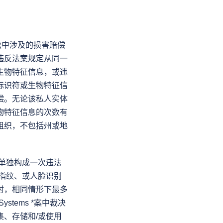
讼中涉及的损害赔偿
违反法案规定从同一
生物特征信息，或违
标识符或生物特征信
偿。无论该私人实体
物特征信息的次数有
组织，不包括州或地
都单独构成一次违法
用指纹、或人脸识别
时，相同情形下最多
ystems *案中裁决
、存储和/或使用